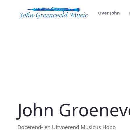
Over John
Home - John Groeneveld
John Groenev
Docerend- en Uitvoerend Musicus Hobo