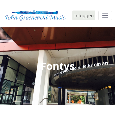
Inloggen
Fontys - John Groenev
Fontys